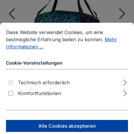
Cookie-Voreinstellungen
Diese Website verwendet Cookies, um eine bestmögliche E
Diese Website verwendet Cookies, um eine
bestmögliche Erfahrung bieten zu können.
Mehr
Informationen ...
Cookie-Voreinstellungen
Technisch erforderlich
Komfortfunktionen
satch Schulzubehör
Sporttasche Kollektion
Alle Cookies akzeptieren