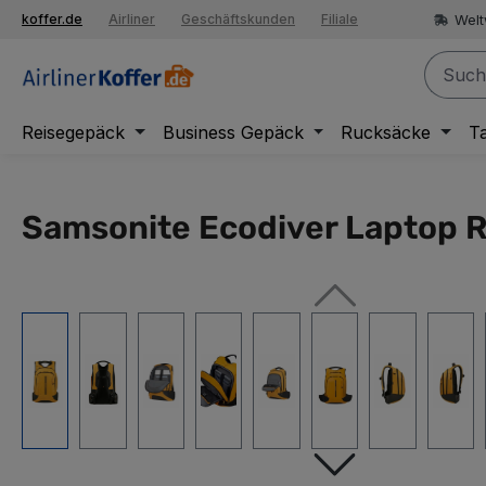
springen
Welt
koffer.de
Airliner
Geschäftskunden
Filiale
Zur Hauptnavigation springen
Reisegepäck
Business Gepäck
Rucksäcke
T
Samsonite Ecodiver Laptop R