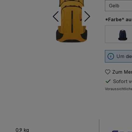
*Farbe* a
Blue
Um die
Zum Mer
Sofort ve
Voraussichtlich
0.9 kg