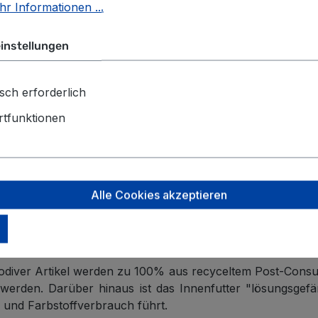
r Informationen ...
instellungen
sch erforderlich
tfunktionen
. Er verfügt über ein Hauptfach mit Laptop-Fach und meh
Alle Cookies akzeptieren
sserabweisendes Gewebe. Durch die Laminierung unter
odiver Artikel werden zu 100% aus recyceltem Post-Consu
 werden. Darüber hinaus ist das Innenfutter "lösungsgefä
und Farbstoffverbrauch führt.