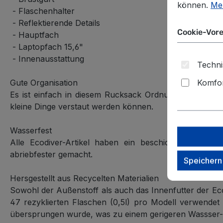
können.
Meh
- Flaschenhalter
- Reflektierende Details
Cookie-Vore
- Hauptfach
- Laptopfach 15,6"
- Innenausstattung
Techni
Komfor
Gute Organisation
Es ist einfach in diesem Rucksack Ordnung zu halten
kleine Dinge verstaut werden können.
Wasserfest
Alle Ecodiver-Artikel haben ein beschichtetes wa
abriebfester gemacht.
Speichern
Hersgestellt aus Recycelten Materialien
Sowohl der Außenstoff als auch das Innenfutter der Ec
47 rezyklierten Flaschen (0,5l) pro Modell verwendet
übersprungen wurde, was zu einem gerigeren Wassser- 