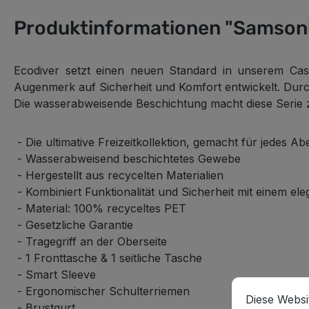
Produktinformationen "Samsonit
Ecodiver setzt einen neuen Standard in unserem Casua
Augenmerk auf Sicherheit und Komfort entwickelt. Durch
Die wasserabweisende Beschichtung macht diese Serie 
- Die ultimative Freizeitkollektion, gemacht für jedes A
- Wasserabweisend beschichtetes Gewebe
- Hergestellt aus recycelten Materialien
- Kombiniert Funktionalität und Sicherheit mit einem el
- Material: 100% recyceltes PET
- Gesetzliche Garantie
- Tragegriff an der Oberseite
- 1 Fronttasche & 1 seitliche Tasche
- Smart Sleeve
Cookie-Vorein
Diese Website
- Ergonomischer Schulterriemen
Diese Websi
- Brustgurt