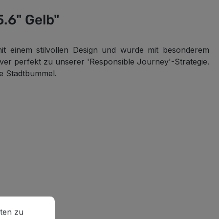
.6" Gelb"
 mit einem stilvollen Design und wurde mit besonderem
ver perfekt zu unserer 'Responsible Journey'-Strategie.
se Stadtbummel.
en zu können.
Mehr Informationen ...
ten zu