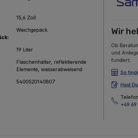
15,6 Zoll
Wir he
Weichgepäck
äck:
Ob Beratun
19 Liter
und Anlieg
fundiert.
Flaschenhalter
, reflektierende
Elemente
, wasserabweisend
So find
5400520140807
Hast D
Telefo
+49 69 