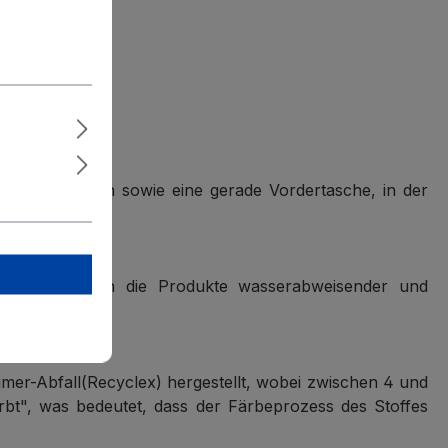
reren Fächern sowie eine gerade Vordertasche, in der
 Vakuum wurden die Produkte wasserabweisender und
mer-Abfall(Recyclex) hergestellt, wobei zwischen 4 und
rbt", was bedeutet, dass der Färbeprozess des Stoffes