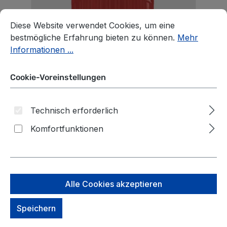
Cookie-Voreinstellungen
Diese Website verwendet Cookies, um eine bestmögliche E
Diese Website verwendet Cookies, um eine
bestmögliche Erfahrung bieten zu können.
Mehr
Informationen ...
Cookie-Voreinstellungen
Technisch erforderlich
Komfortfunktionen
Alle Cookies akzeptieren
Piquadro PQ Light Großer
Speichern
Trolley Koffer mit 4-Rollen,