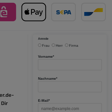
Anrede
Frau
Herr
Firma
Vorname*
Nachname*
fer.de-
E-Mail*
 Dir