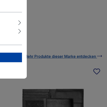
azierfähig.
Mehr Produkte
dieser Marke
entdecken