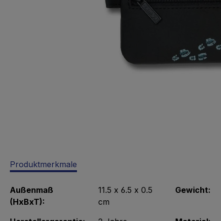
Produktmerkmale
Außenmaß
11.5 x 6.5 x 0.5
Gewicht:
(HxBxT):
cm