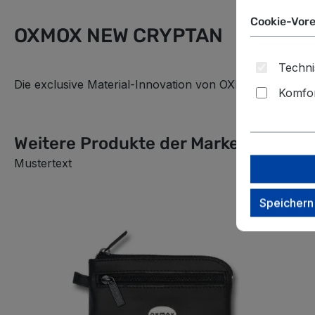
Cookie-Vore
OXMOX NEW CRYPTAN
Techni
Die exclusive Material-Innovation von OXMOX: mit angen
Komfor
Weitere Produkte der Marke
Mustertext
Speichern
Produktgalerie überspringen