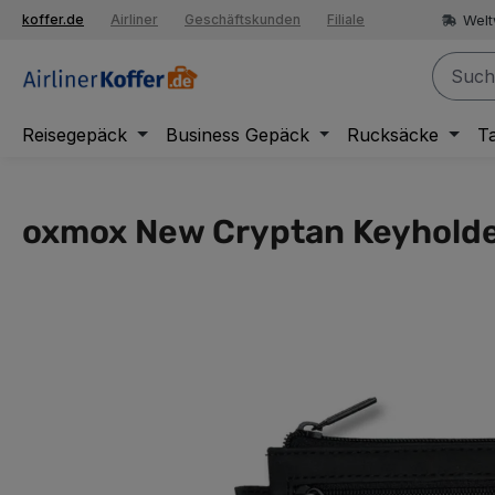
springen
Welt
koffer.de
Airliner
Geschäftskunden
Filiale
Zur Hauptnavigation springen
Reisegepäck
Business Gepäck
Rucksäcke
T
oxmox New Cryptan Keyholde