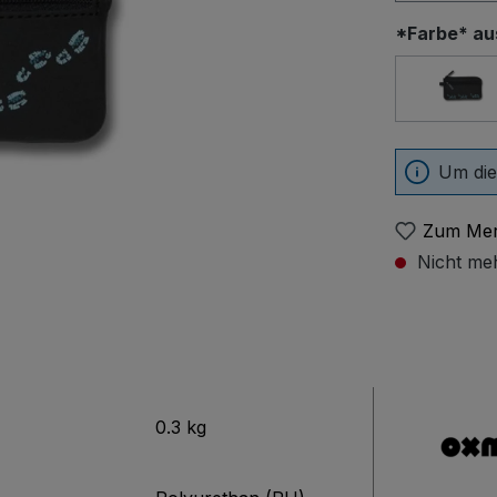
*Farbe* a
Liza
Um die
Zum Mer
Nicht meh
0.3 kg