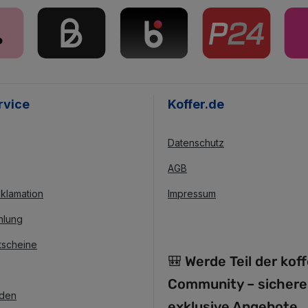
rvice
Koffer.de
Datenschutz
AGB
klamation
Impressum
hlung
tscheine
🎒 Werde Teil der kof
Community – sichere
nden
exklusive Angebote,