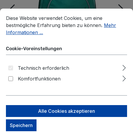
Cookie-Voreinstellungen
Diese Website verwendet Cookies, um eine bestmögliche E
Diese Website verwendet Cookies, um eine
bestmögliche Erfahrung bieten zu können.
Mehr
Informationen ...
Cookie-Voreinstellungen
Technisch erforderlich
Komfortfunktionen
McNeill MILO Schulrucksack
Alle Cookies akzeptieren
-Kollektion 2025- grün
Speichern