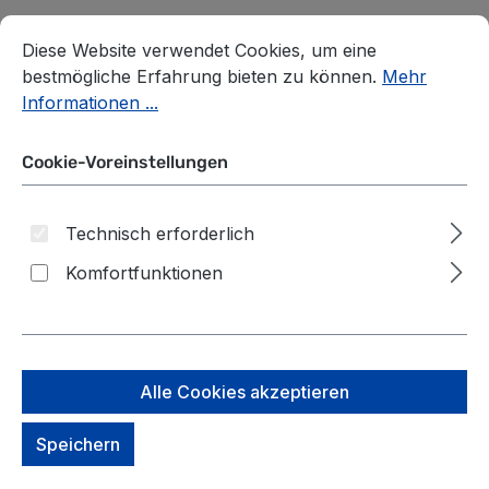
Cookie-Voreinstellungen
Diese Website verwendet Cookies, um eine bestmögliche E
Diese Website verwendet Cookies, um eine
bestmögliche Erfahrung bieten zu können.
Mehr
Informationen ...
Cookie-Voreinstellungen
Technisch erforderlich
Komfortfunktionen
Alle Cookies akzeptieren
ergobag Schulzubehör
Speichern
GALAXY GLOW Brustbeutel