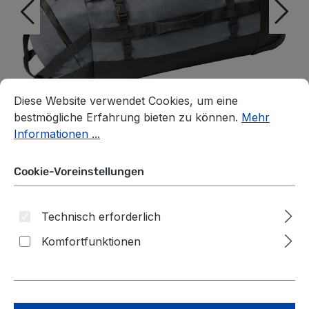
Cookie-Voreinstellungen
Diese Website verwendet Cookies, um eine bestmögliche E
Diese Website verwendet Cookies, um eine
bestmögliche Erfahrung bieten zu können.
Mehr
Informationen ...
Cookie-Voreinstellungen
Technisch erforderlich
Eagle Creek Cargo Hauler
Komfortfunktionen
Wheeled Duffel 130L
charcoal