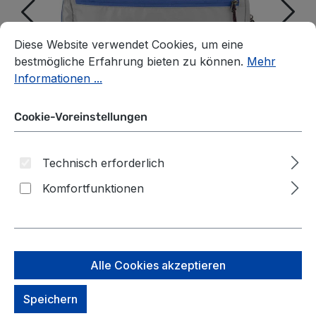
Cookie-Voreinstellungen
Diese Website verwendet Cookies, um eine bestmögliche E
Diese Website verwendet Cookies, um eine
bestmögliche Erfahrung bieten zu können.
Mehr
Informationen ...
Cookie-Voreinstellungen
Technisch erforderlich
Komfortfunktionen
Eagle Creek PACK-IT™
Alle Cookies akzeptieren
Isolate Quick Trip S Aizome
Blue Grey
Speichern