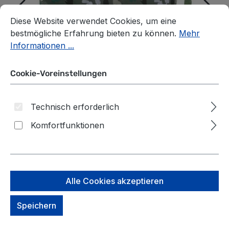
Cookie-Voreinstellungen
Diese Website verwendet Cookies, um eine bestmögliche E
Diese Website verwendet Cookies, um eine
bestmögliche Erfahrung bieten zu können.
Mehr
Informationen ...
Cookie-Voreinstellungen
Technisch erforderlich
Komfortfunktionen
Eagle Creek Pack-It® NEW
Alle Cookies akzeptieren
Isolate Shoe Sack Roots &
Speichern
Shoots:Duck Green