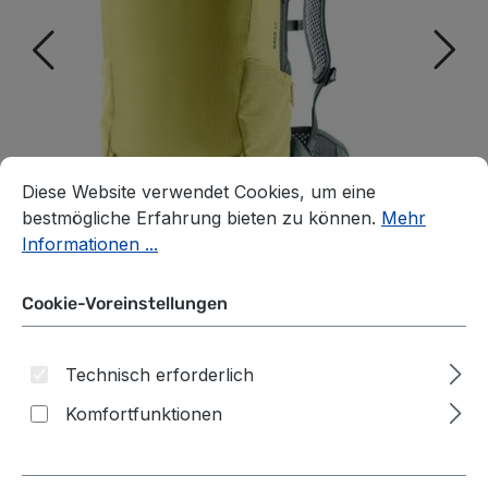
Cookie-Voreinstellungen
Diese Website verwendet Cookies, um eine bestmögliche E
Diese Website verwendet Cookies, um eine
bestmögliche Erfahrung bieten zu können.
Mehr
Informationen ...
Cookie-Voreinstellungen
Technisch erforderlich
Deuter Race 12
Komfortfunktionen
Fahrradrucksack sprout-ivy