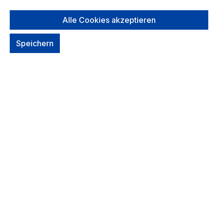
NEU: Deuter Farbe/Design auswählen
Alle Cookies akzeptieren
auswählen
*Farbe*
Speichern
*Farbe* auswählen
Black
atlantik-ink
cherry-masala
lake-ink
sprout-ivy
Um dieses Produkt zu bestellen, melde Dich
bitte
hier
an.
Zum Merkzettel hinzufügen