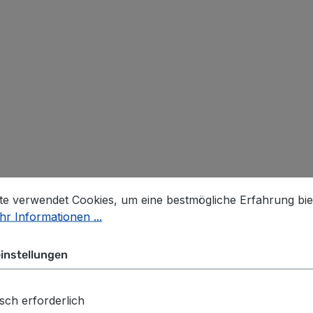
stellungen
 verwendet Cookies, um eine bestmögliche Erfahrung biet
te verwendet Cookies, um eine bestmögliche Erfahrung bie
r Informationen ...
Lieferumfang enthalten)
instellungen
sch erforderlich