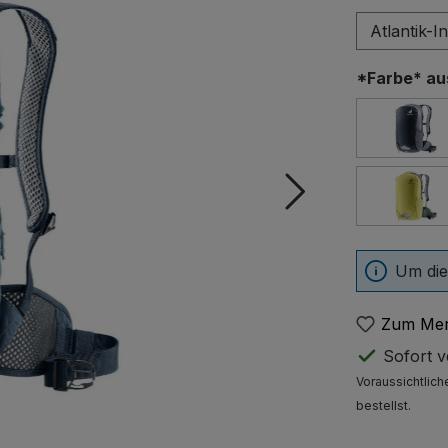
*Farbe* a
Bla
spro
Um die
Zum Mer
Sofort ve
Voraussichtlich
bestellst.