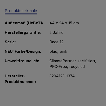
Produktmerkmale
Außenmaß (HxBxT):
44 x 24 x 15 cm
Herstellergarantie:
2 Jahre
Serie:
Race 12
NEU: Farbe/Design:
blau
, pink
Umweltfreundlich:
ClimatePartner zertifiziert
,
PFC-Free
, recycled
Hersteller-
3204123-1374
Produktnummer: