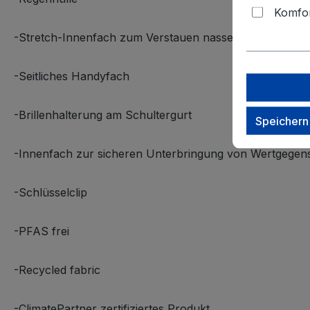
Komfor
-Stretch-Innenfach zum Verstauen nasser Kleidung oder
-Seitliches Handyfach
-Brillenhalterung am Schultergurt
Speichern
-Innenfach zur sicheren Unterbringung von Wertgegen
-Schlüsselclip
-PFAS frei
-Recycled fabric
-ClimatePartner zertifiziertes Produkt