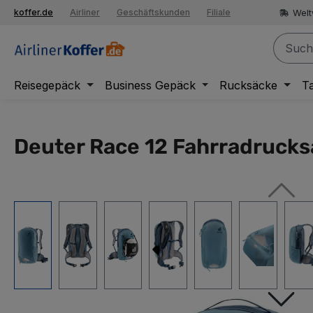
springen
Welt
koffer.de
Airliner
Geschäftskunden
Filiale
Zur Hauptnavigation springen
Reisegepäck
Business Gepäck
Rucksäcke
T
Deuter Race 12 Fahrradrucksa