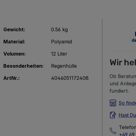
Gewicht:
0.56 kg
Material:
Polyamid
Volumen:
12 Liter
Wir he
Besonderheiten:
Regenhülle
Ob Beratun
ArtNr.:
4046051172408
und Anlieg
fundiert.
So find
Hast D
Telefo
+49 69 