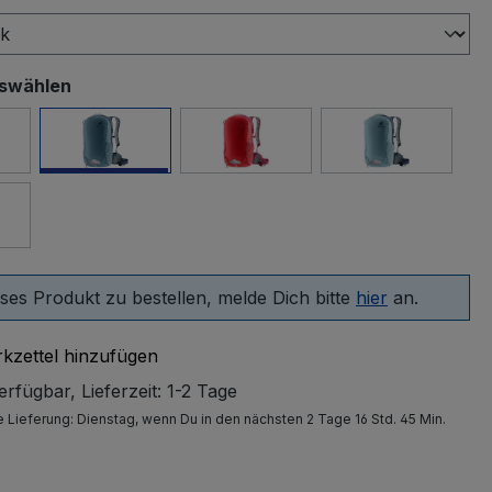
uswählen
ck
atlantik-ink
cherry-masala
lake-ink
ut-ivy
ses Produkt zu bestellen, melde Dich bitte
hier
an.
kzettel hinzufügen
rfügbar, Lieferzeit: 1-2 Tage
e Lieferung:
Dienstag
, wenn Du in den nächsten 2 Tage 16 Std. 45 Min.