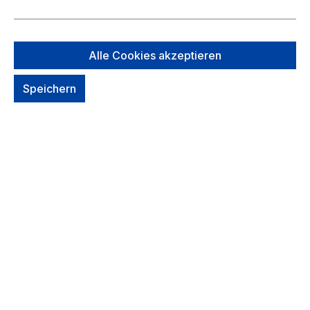
desert
auswählen
*Farbe*
Alle Cookies akzeptieren
Speichern
*Farbe* auswählen
Black
atlantic-ink
bone-desert
ginger-turmeric
mineral-grove
pecan-mocha
Um dieses Produkt zu bestellen, melde Dich
bitte
hier
an.
Zum Merkzettel hinzufügen
Sofort verfügbar, Lieferzeit: 1-2 Tage