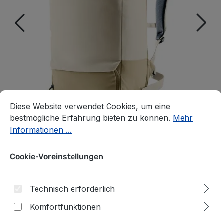
Cookie-Voreinstellungen
Diese Website verwendet Cookies, um eine bestmögliche E
Diese Website verwendet Cookies, um eine
bestmögliche Erfahrung bieten zu können.
Mehr
Informationen ...
Cookie-Voreinstellungen
Deuter Utilion 34+5
Technisch erforderlich
Lifestyle Rucksack bone-
Komfortfunktionen