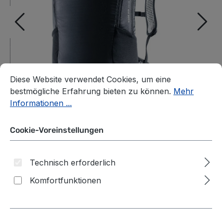
Cookie-Voreinstellungen
Diese Website verwendet Cookies, um eine bestmögliche E
Diese Website verwendet Cookies, um eine
bestmögliche Erfahrung bieten zu können.
Mehr
Informationen ...
Cookie-Voreinstellungen
Technisch erforderlich
Komfortfunktionen
Deuter Race Air 14+3
Fahrradrucksack black