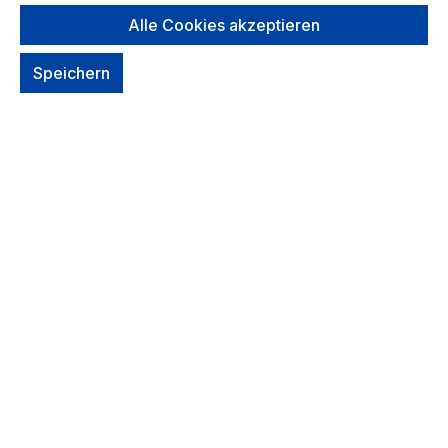
NEU: Deuter Farbe/Design auswählen
Alle Cookies akzeptieren
auswählen
*Farbe*
Speichern
*Farbe* auswählen
Black
citrus-graphite
mineral-grove
Um dieses Produkt zu bestellen, melde Dich
bitte
hier
an.
Zum Merkzettel hinzufügen
Sofort verfügbar, Lieferzeit: 1-2 Tage
Voraussichtliche Lieferung:
Samstag
, wenn Du in den nächsten 13
Std. 36 Min. bestellst.