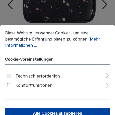
Cookie-Voreinstellungen
Diese Website verwendet Cookies, um eine bestmögliche E
Diese Website verwendet Cookies, um eine
bestmögliche Erfahrung bieten zu können.
Mehr
Informationen ...
Cookie-Voreinstellungen
Technisch erforderlich
Komfortfunktionen
Coocazoo Zubehör
Schlampermäppchen 2024
Sprinkled Candy
Alle Cookies akzeptieren