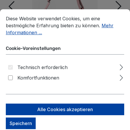
Cookie-Voreinstellungen
Diese Website verwendet Cookies, um eine bestmögliche E
Diese Website verwendet Cookies, um eine
bestmögliche Erfahrung bieten zu können.
Mehr
Informationen ...
Cookie-Voreinstellungen
Technisch erforderlich
Komfortfunktionen
aunts & uncles Jamie's
Alle Cookies akzeptieren
Orchard Crocus
Handtasche cosmetic pink
Speichern