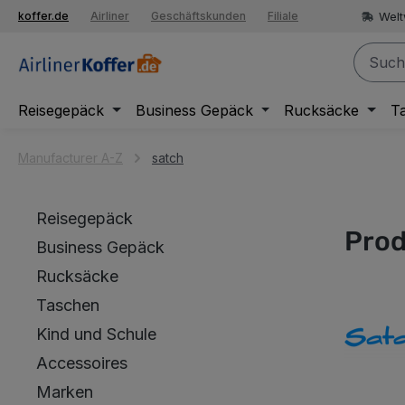
springen
Welt
koffer.de
Airliner
Geschäftskunden
Filiale
Zur Hauptnavigation springen
Reisegepäck
Business Gepäck
Rucksäcke
T
Manufacturer A-Z
satch
Reisegepäck
Prod
Business Gepäck
Rucksäcke
Taschen
Kind und Schule
Accessoires
Marken