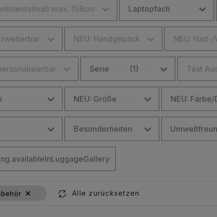
continentalmaß max. 158cm
Laptopfach
Erweiterbar
NEU: Handgepäck
NEU: Hart-
ersonalisierbar
Serie
(1)
Test Au
n
NEU: Größe
NEU: Farbe/
Besonderheiten
Umweltfreun
sting.availableInLuggageGallery
ting.availableInLuggageGallery
×
Alle zurücksetzen
ubehör