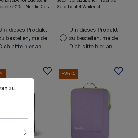
lasche 500ml Nordic Coral
Sportbeutel Whiteout
Um dieses Produkt
Um dieses Produkt
zu bestellen, melde
zu bestellen, melde
Dich bitte
hier
an.
Dich bitte
hier
an.
0%
-25%
en zu können.
Mehr Informationen ...
ten zu