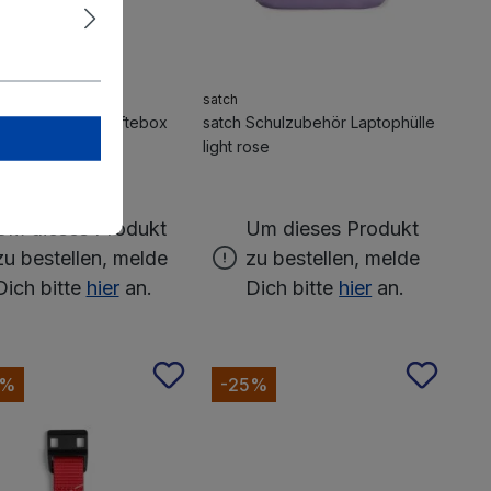
satch
Schulzubehör Heftebox
satch Schulzubehör Laptophülle
Flex Blau
light rose
Um dieses Produkt
Um dieses Produkt
zu bestellen, melde
zu bestellen, melde
Dich bitte
hier
an.
Dich bitte
hier
an.
5%
-25%