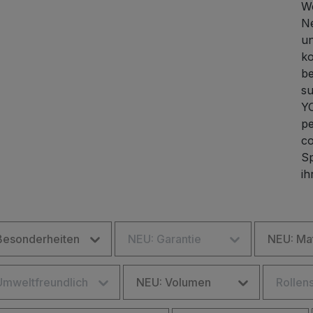
We
Ne
un
ko
be
su
YO
pe
co
Sp
ih
Besonderheiten
NEU: Garantie
NEU: Mat
Umweltfreundlich
NEU: Volumen
Rollen