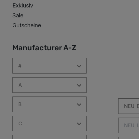
Exklusiv
Sale
Gutscheine
Manufacturer A-Z
#
A
B
NEU: 
C
NEU: 