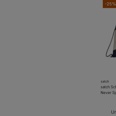
-25%
satch
satch Sc
Never Sp
Um