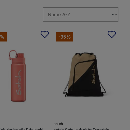
0%
-35%
satch
Schulzubehör Edelstahl-
satch Schulzubehör Freeride