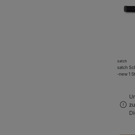
satch
satch S
-new 1 St
Um
zu
Di