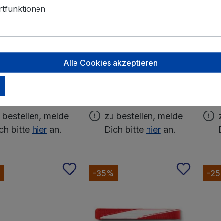
tfunktionen
satch
satch
hulzubehör Geldbeutel
satch Schulzubehör Geldbeutel
satch 
Alle Cookies akzeptieren
ion 2025 Bright Faces
-vorherige Kollektionen 80s
Triple 
Dance
 dieses Produkt
Um dieses Produkt
 bestellen, melde
zu bestellen, melde
ch bitte
hier
an.
Dich bitte
hier
an.
%
-35%
-2