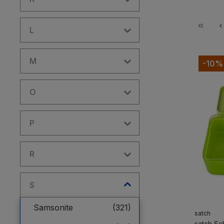
L
M
-10%
O
P
R
S
Samsonite
(321)
satch
satch Sc