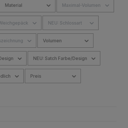
Material
Maximal-Volumen
/Weichgepäck
NEU: Schlossart
szeichnung
Volumen
Design
NEU: Satch Farbe/Design
dlich
Preis