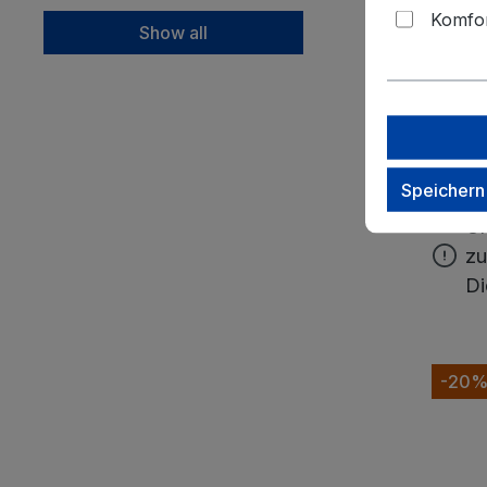
Komfor
Show all
SuitSuit
(3)
satch
satch Sc
-Kollekt
Speichern
Um
zu
Di
-20