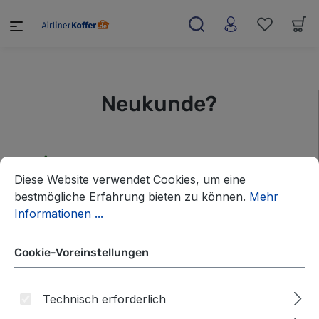
alt springen
Neukunde?
Bestelle beim nächsten Mal
Cookie-Voreinstellungen
Diese Website verwendet Cookies, um eine bestmögliche E
Diese Website verwendet Cookies, um eine
noch schneller - auf all Deinen
bestmögliche Erfahrung bieten zu können.
Mehr
Geräten.
Informationen ...
Jederzeit wissen, wo sich Deine
Cookie-Voreinstellungen
Bestellung befindet.
Stelle Deine persönliche
Technisch erforderlich
Wunschliste zusammen.