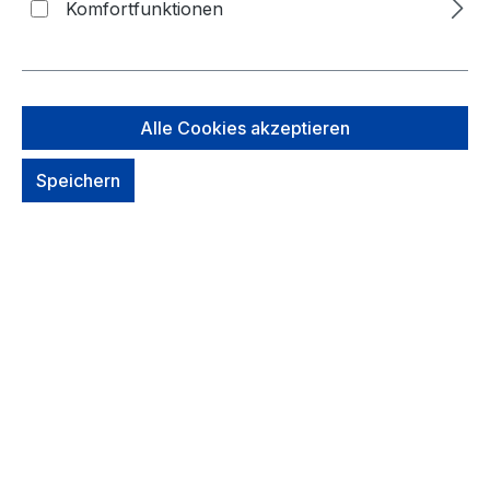
Komfortfunktionen
Jetzt Registrieren
Alle Cookies akzeptieren
Anmelden
Speichern
Deine E-Mail-Adresse
*
Dein Passwort
*
Ich habe mein Passwort vergessen.